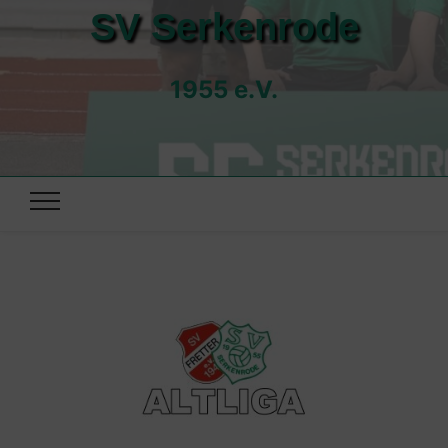
SV Serkenrode
1955 e.V.