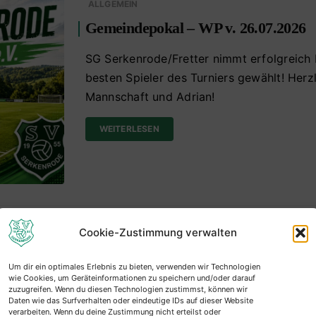
ALLGEMEIN
Gemeindepokal – WP v. 26.07.2026
SG Serkenrode/Fretter nimmt erfolgreich
besten Spieler des Turniers gewählt! Her
Mannschaft und Adrian!
WEITERLESEN
Cookie-Zustimmung verwalten
ALLGEMEIN
Sieger Gemeindepokal 2026: SG Ser
Um dir ein optimales Erlebnis zu bieten, verwenden wir Technologien
wie Cookies, um Geräteinformationen zu speichern und/oder darauf
zuzugreifen. Wenn du diesen Technologien zustimmst, können wir
Sieger des Sparkassen-Cup Gemeindepok
Daten wie das Surfverhalten oder eindeutige IDs auf dieser Website
Serkenrode / Fretter Lokalplus – Artikel
verarbeiten. Wenn du deine Zustimmung nicht erteilst oder