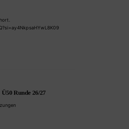
hort.
Q7Q?si=ay4NkpsaHYwL8K09
, Ü50 Runde 26/27
tzungen