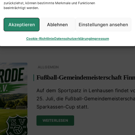
zurückziehst, können bestimmte Merkmale und Funktionen
beeinträchtigt werden.
WEITERLESEN
Akzeptieren
Ablehnen
Einstellungen ansehen
Cookie-Richtlinie
Datenschutzerklärung
Impressum
ALLGEMEIN
Fußball-Gemeindemeisterschaft Fin
Auf dem Sportpatz in Lenhausen findet v
25. Juli, die Fußball-Gemeindemeistersch
Sparkassen-Cup statt.
WEITERLESEN