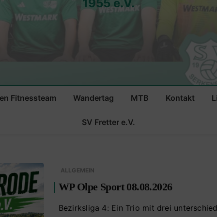
1955 e.V.
n Fitnessteam
Wandertag
MTB
Kontakt
L
n
SV Fretter e.V.
ft Saison
ALLGEMEIN
WP Olpe Sport 08.08.2026
Bezirksliga 4: Ein Trio mit drei unterschi