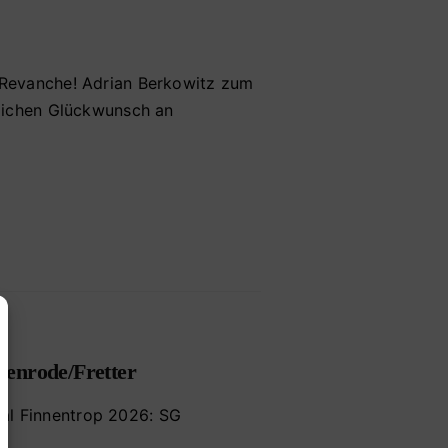
 Revanche! Adrian Berkowitz zum
zlichen Glückwunsch an
kenrode/Fretter
al Finnentrop 2026: SG