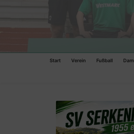
Start
Verein
Fußball
Dame
Vorstand
Vereinsspielpla
Sportplatz
Erste Mannscha
2025-2026
Vereinsheim
Senioren II
Geschichte
Sponsoren