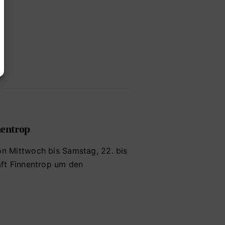
nentrop
on Mittwoch bis Samstag, 22. bis
aft Finnentrop um den