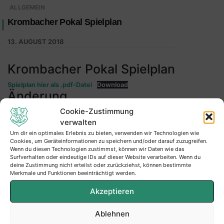
ALLGEMEIN
Krombacher Pokal Spielplan
13. AUGUST 2018
Krombacher Pokal Spielplan
Spielplan hier als .pdf-Datei
Download
Änderung
Cookie-Zustimmung
Spieldaten:
verwalten
Alter Termin : 23.08.2018 19:00 Uhr
Um dir ein optimales Erlebnis zu bieten, verwenden wir Technologien wie
Neuer Termin : 22.08.2018 19:15 Uhr
Cookies, um Geräteinformationen zu speichern und/oder darauf zuzugreifen.
Wenn du diesen Technologien zustimmst, können wir Daten wie das
Surfverhalten oder eindeutige IDs auf dieser Website verarbeiten. Wenn du
Heimmannschaft: SG Serkenrode/Fretter
deine Zustimmung nicht erteilst oder zurückziehst, können bestimmte
Merkmale und Funktionen beeinträchtigt werden.
Gastmannschaft: SG Finnentrop/Bamenohl
Spielort : Sportplatz Serkenrode
Akzeptieren
Ablehnen