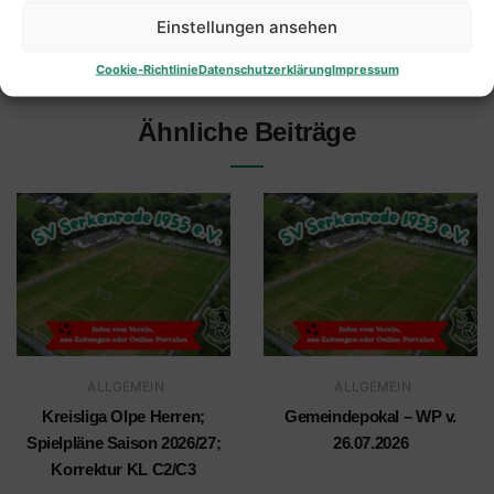
Einstellungen ansehen
Cookie-Richtlinie
Datenschutzerklärung
Impressum
Ähnliche Beiträge
ALLGEMEIN
ALLGEMEIN
Kreisliga Olpe Herren;
Gemeindepokal – WP v.
Spielpläne Saison 2026/27;
26.07.2026
Korrektur KL C2/C3