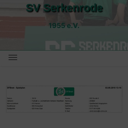
SV Serkenrode
1955 e.V.