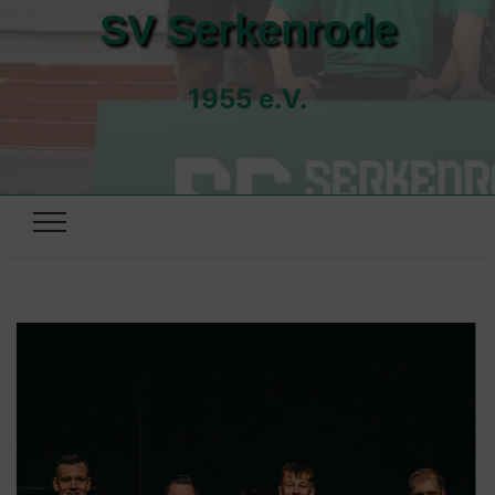
SV Serkenrode
1955 e.V.