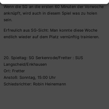
Wenn die SG an die ersten 60 Minuten der Vorwoche
anknüpft, wird auch in diesem Spiel was zu holen
sein.
Erfreulich aus SG-Sicht: Man konnte diese Woche
endlich wieder auf dem Platz vernünftig trainieren.
20. Spieltag: SG Serkenrode/Fretter : SUS
Langscheid/Enkhausen
Ort: Fretter
Anstoß: Sonntag, 15:00 Uhr
Schiedsrichter: Robin Heinemann