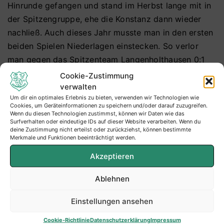
Hinrunde gefangen und stand im Herbst lange mit in
der Spitzengruppe, ehe die Konstanz dann wieder
nachließ. Auch dieses Jahr musste man in den ersten
beiden Spielen Niederlagen einstecken. So verlor
man gegen das Spitzenteam Langenholthausen 0:1
und gegen Freienohl 0:2.
Cookie-Zustimmung
verwalten
Für unsere SG wäre es natürlich Gold wert, den Sieg
Um dir ein optimales Erlebnis zu bieten, verwenden wir Technologien wie
Cookies, um Geräteinformationen zu speichern und/oder darauf zuzugreifen.
der Vorwoche zu vergolden, um so den Abstand zu
Wenn du diesen Technologien zustimmst, können wir Daten wie das
den Abstiegsrängen zu vergrößern. Zudem hat man
Surfverhalten oder eindeutige IDs auf dieser Website verarbeiten. Wenn du
deine Zustimmung nicht erteilst oder zurückziehst, können bestimmte
danach die Woche schon wieder spielfrei. Aber das
Merkmale und Funktionen beeinträchtigt werden.
wird alles andere als einfach. Spielerisch gehört der
Akzeptieren
SUS zu den stärksten Mannschaften der Liga, so
schnürten einige der „alten Hasen“ ihre Schuhe schon
Ablehnen
für Langscheid in der Westfalenliga. Und nach vorne
Einstellungen ansehen
haben sie ordentlich PS, die sie aber nicht immer auf
den Platz bringen.
Cookie-Richtlinie
Datenschutzerklärung
Impressum