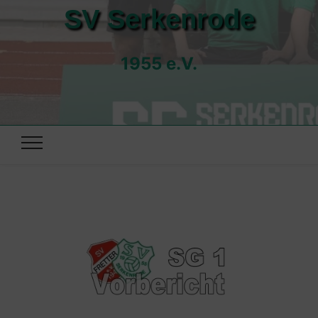
SV Serkenrode
1955 e.V.