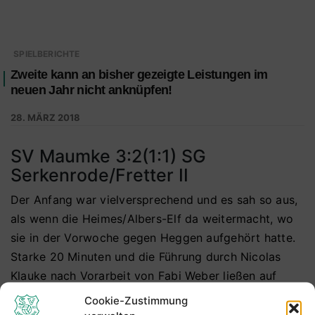
SPIELBERICHTE
Zweite kann an bisher gezeigte Leistungen im
neuen Jahr nicht anknüpfen!
28. MÄRZ 2018
SV Maumke 3:2(1:1) SG
Serkenrode/Fretter II
Der Anfang war vielversprechend und es sah so aus,
als wenn die Heimes/Albers-Elf da weitermacht, wo
sie in der Vorwoche gegen Heggen aufgehört hatte.
Starke 20 Minuten und die Führung durch Nicolas
Klauke nach Vorarbeit von Fabi Weber ließen auf
weitere drei Punkte hoffen.
Cookie-Zustimmung