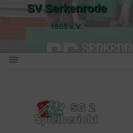
SV Serkenrode
1955 e.V.