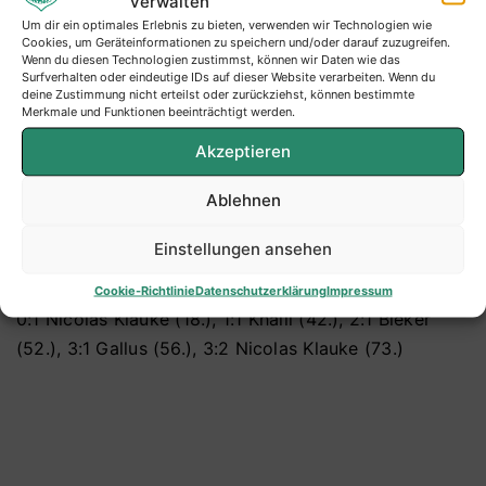
verwalten
Doch auf einmal kam ein Bruch ins Spiel und kurz vor
Um dir ein optimales Erlebnis zu bieten, verwenden wir Technologien wie
Cookies, um Geräteinformationen zu speichern und/oder darauf zuzugreifen.
der Pause gelang Maumke folgerichtig der Ausgleich.
Wenn du diesen Technologien zustimmst, können wir Daten wie das
Surfverhalten oder eindeutige IDs auf dieser Website verarbeiten. Wenn du
Damit nicht genug: Nach der Pause war Maumke
deine Zustimmung nicht erteilst oder zurückziehst, können bestimmte
Merkmale und Funktionen beeinträchtigt werden.
weiterhin agiler und drehte die Partie endgültig zu
ihren Gunsten.
Akzeptieren
Nicolas Klauke war nach Freistoß von Kilian Cremer
Ablehnen
nur noch der Anschluss vergönnt (73.).
Einstellungen ansehen
Tore:
Cookie-Richtlinie
Datenschutzerklärung
Impressum
0:1 Nicolas Klauke (18.), 1:1 Khalil (42.), 2:1 Bieker
(52.), 3:1 Gallus (56.), 3:2 Nicolas Klauke (73.)