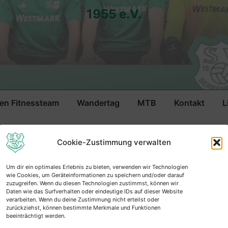
1955 e.V.
n Fitnessteam
Wandertag
MTB
Kontakt
L
n
SV Fretter e.V.
Cookie-Zustimmung verwalten
ft Saison
Um dir ein optimales Erlebnis zu bieten, verwenden wir Technologien
8
wie Cookies, um Geräteinformationen zu speichern und/oder darauf
zuzugreifen. Wenn du diesen Technologien zustimmst, können wir
Daten wie das Surfverhalten oder eindeutige IDs auf dieser Website
verarbeiten. Wenn du deine Zustimmung nicht erteilst oder
zurückziehst, können bestimmte Merkmale und Funktionen
beeinträchtigt werden.