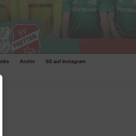
inks
Archiv
SG auf Instagram