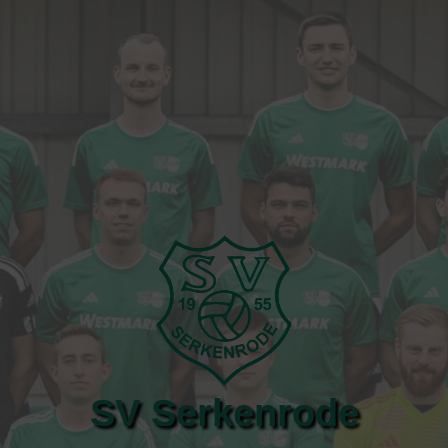
SV Serkenrode