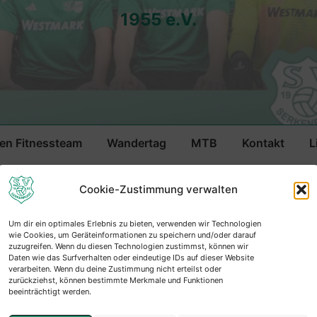
1955 e.V.
n Fitnessteam
Wandertag
MTB
Kontakt
L
n
SV Fretter e.V.
Cookie-Zustimmung verwalten
ft Saison
Um dir ein optimales Erlebnis zu bieten, verwenden wir Technologien
wie Cookies, um Geräteinformationen zu speichern und/oder darauf
zuzugreifen. Wenn du diesen Technologien zustimmst, können wir
Daten wie das Surfverhalten oder eindeutige IDs auf dieser Website
verarbeiten. Wenn du deine Zustimmung nicht erteilst oder
zurückziehst, können bestimmte Merkmale und Funktionen
beeinträchtigt werden.