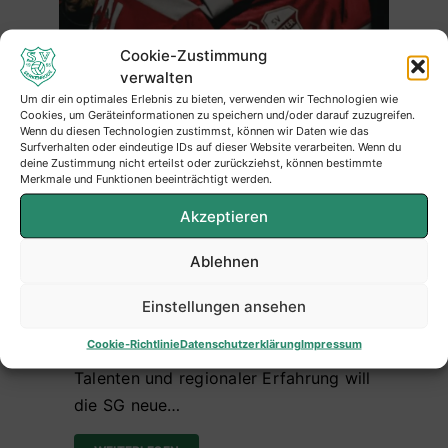
Cookie-Zustimmung
verwalten
Um dir ein optimales Erlebnis zu bieten, verwenden wir Technologien wie
Cookies, um Geräteinformationen zu speichern und/oder darauf zuzugreifen.
Wenn du diesen Technologien zustimmst, können wir Daten wie das
Surfverhalten oder eindeutige IDs auf dieser Website verarbeiten. Wenn du
deine Zustimmung nicht erteilst oder zurückziehst, können bestimmte
Merkmale und Funktionen beeinträchtigt werden.
Fünf Neuzugänge für die SG
Serkenrode/Fretter – frischer Wind fürs
Akzeptieren
Frettertal
Ablehnen
Die SG Serkenrode/Fretter stellt die
Weichen für die kommende Saison und
Einstellungen ansehen
verstärkt sich mit gleich fünf
Cookie-Richtlinie
Datenschutzerklärung
Impressum
Neuzugängen. Mit einem Mix aus jungen
Talenten und regionaler Erfahrung will
die SG neue…