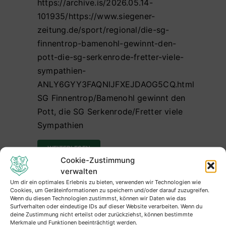
https://archive.is/2026.05.14-
101935/https://www.siegener-
zeitung.de/sport/regional/die-sg-
finnentrop-bamenohl-gewinnt-den-
pott-die-sg-serkenrode-fretter-viele-
sympathien-
ANLY6GYY3FAQNIJFXEJDAOG5CQ.html
SG Finnentrop/Bamenohl gewinnt den
Pott, die SG Serkenrode/Fretter viele
Sympathien
WEITERLESEN
Cookie-Zustimmung
verwalten
Um dir ein optimales Erlebnis zu bieten, verwenden wir Technologien wie
Cookies, um Geräteinformationen zu speichern und/oder darauf zuzugreifen.
Lokalplus zum Krombacher Kreispokal
Wenn du diesen Technologien zustimmst, können wir Daten wie das
Surfverhalten oder eindeutige IDs auf dieser Website verarbeiten. Wenn du
Finale
deine Zustimmung nicht erteilst oder zurückziehst, können bestimmte
Merkmale und Funktionen beeinträchtigt werden.