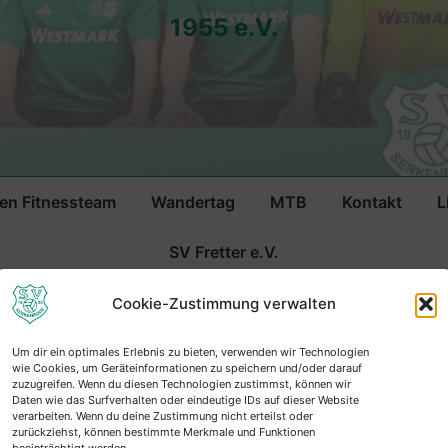
1955 e.V.
n Fitnessteam
Wandertag
MTB
Kontakt
L
n
SV Fretter e.V.
ft Saison
Cookie-Zustimmung verwalten
Um dir ein optimales Erlebnis zu bieten, verwenden wir Technologien
wie Cookies, um Geräteinformationen zu speichern und/oder darauf
zuzugreifen. Wenn du diesen Technologien zustimmst, können wir
Daten wie das Surfverhalten oder eindeutige IDs auf dieser Website
verarbeiten. Wenn du deine Zustimmung nicht erteilst oder
zurückziehst, können bestimmte Merkmale und Funktionen