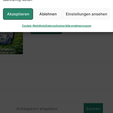
WP Sport Olpe + Meschede
beeinträchtigt werden.
SG Serkenrode/Fretter 3:1 (1:0) SF Hüings
Akzeptieren
Ablehnen
Einstellungen ansehen
Schmidt-Holthöfer, Marco Rademacher
Cookie-Richtlinie
Datenschutzerklärung
Impressum
WEITERLESEN