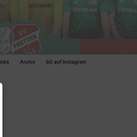
inks
Archiv
SG auf Instagram