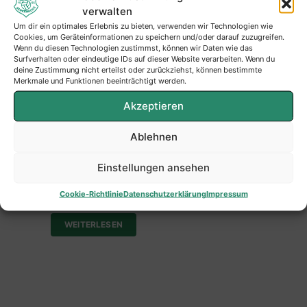
verwalten
Um dir ein optimales Erlebnis zu bieten, verwenden wir Technologien wie
Cookies, um Geräteinformationen zu speichern und/oder darauf zuzugreifen.
Wenn du diesen Technologien zustimmst, können wir Daten wie das
Surfverhalten oder eindeutige IDs auf dieser Website verarbeiten. Wenn du
deine Zustimmung nicht erteilst oder zurückziehst, können bestimmte
Merkmale und Funktionen beeinträchtigt werden.
Akzeptieren
WP Olpe Sport 29.05.26
Ablehnen
Christopher Hennes – SG
Finnentrop/Bamenohl – wechselt in der
Einstellungen ansehen
neuen Saison zur SG
Serkenrode/Fretter.
Cookie-Richtlinie
Datenschutzerklärung
Impressum
WEITERLESEN